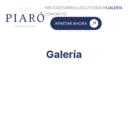
INICIO
DESARROLLO
COTIZADOR
GALERÍA
CONTACTO
APARTAR AHORA
Galería